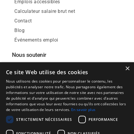
Emplois accessibles
Calculateur salaire brut net
Contact
Blog
Événements emploi
Nous soutenir
×
Donnez votre avis
Ce site Web utilise des cookies
Nous-suivre
Nous utilisons des cookies pour personnaliser le contenu, les
Nos affiches
publicités et analyser notre trafic. Nous partageons également des
informations sur votre utilisation de notre site avec nos partenaires
de publicité et d'analyse qui peuvent les combiner avec d'autres
informations que vous leur avez fournies ou qu'ils ont collectées lors
de votre utilisation de leurs services.
En savoir plus
Publier une offre d'emploi
STRICTEMENT NÉCESSAIRES
PERFORMANCE
|
|
Candidats:
Mentions Légales
Paramètres Cookies
FONCTIONNALITÉ
NON CLASSIFIÉS