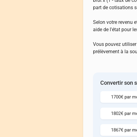
brut x (1 - taux de c
part de cotisations s
Selon votre revenu et
aide de l'état pour le
Vous pouvez utiliser
prélèvement à la so
Convertir son 
1700€ par mo
1802€ par mo
1867€ par mo