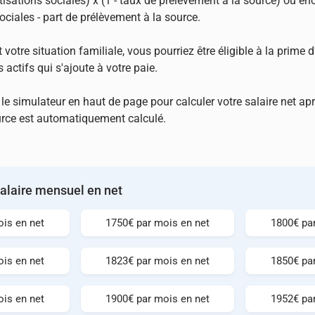
otisations sociales) x (1 - taux de prélèvement à la source) ou enc
ociales - part de prélèvement à la source.
 votre situation familiale, vous pourriez être éligible à la prime d
s actifs qui s'ajoute à votre paie.
 le simulateur en haut de page pour calculer votre salaire net ap
urce est automatiquement calculé.
salaire mensuel en net
is en net
1750€ par mois en net
1800€ pa
is en net
1823€ par mois en net
1850€ pa
is en net
1900€ par mois en net
1952€ pa