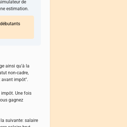
e simulateur de
une estimation.
débutants
e ainsi qu'à la
tatut non-cadre,
et avant impôt".
 impôt. Une fois
e vous gagnez
la suivante: salaire