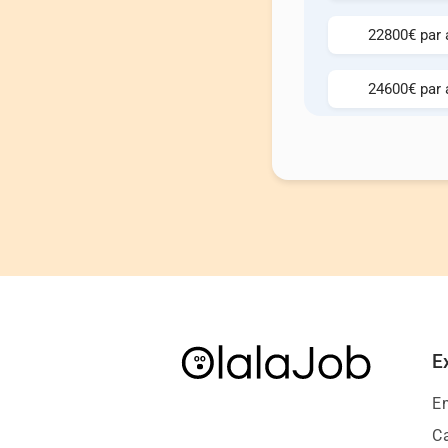
22800€ par 
24600€ par 
E
E
Ca