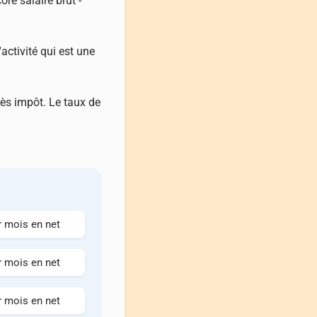
ore salaire brut -
'activité qui est une
rès impôt. Le taux de
r mois en net
r mois en net
r mois en net