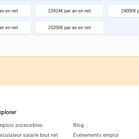
an en net
23424€ par an en net
24000€ p
an en net
25200€ par an en net
xplorer
mplois accessibles
Blog
lculateur salaire brut net
Événements emploi