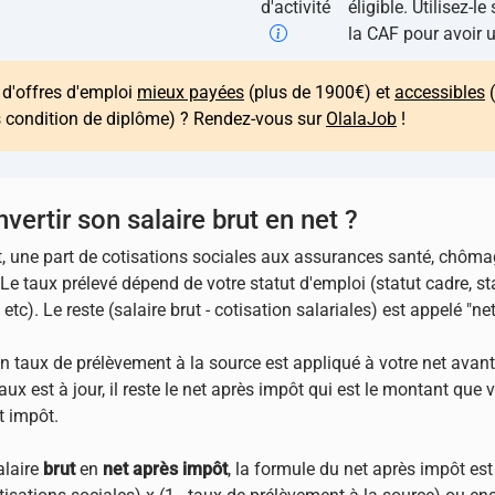
d'activité
éligible. Utilisez-l
la CAF pour avoir 
e d'offres d'emploi
mieux payées
(plus de 1900€) et
accessibles
(
s condition de diplôme) ? Rendez-vous sur
OlalaJob
!
rtir son salaire brut en net ?
ut, une part de cotisations sociales aux assurances santé, chômag
. Le taux prélevé dépend de votre statut d'emploi (statut cadre, s
 etc). Le reste (salaire brut - cotisation salariales) est appelé "n
n taux de prélèvement à la source est appliqué à votre net avant
taux est à jour, il reste le net après impôt qui est le montant qu
t impôt.
alaire
brut
en
net après impôt
, la formule du net après impôt est 