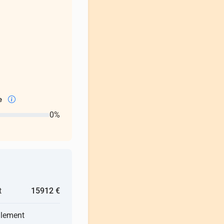
ce
0%
t
15912 €
llement