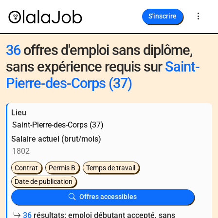
S'inscrire
36
offres d'emploi sans diplôme,
sans expérience requis sur
Saint-
Pierre-des-Corps (37)
Lieu
Salaire actuel (brut/mois)
Contrat
Permis B
Temps de travail
Date de publication
Offres accessibles
36
résultats: emploi débutant accepté, sans