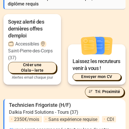
diplôme requis
Soyez alerté des
dernières offres
d'emploi
Accessibles
Saint-Pierre-des-Corps
(37)
Laissez les recruteurs
Créer une
venir à vous !
Olala—lerte
Envoyer mon CV
Alertes email chaque jour
Tri: Proximité
Technicien Frigoriste (H/F)
Dalkia Froid Solutions - Tours (37)
2350€/mois
Sans expérience requise
CDI