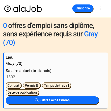
S'inscrire
0
offres d'emploi sans diplôme,
sans expérience requis sur
Gray
(70)
Lieu
Salaire actuel (brut/mois)
Contrat
Permis B
Temps de travail
Date de publication
Offres accessibles