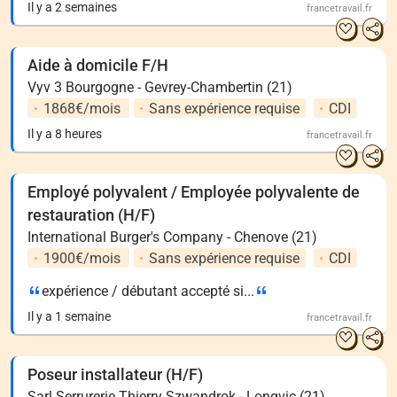
Il y a 2 semaines
francetravail.fr
Aide à domicile F/H
Vyv 3 Bourgogne - Gevrey-Chambertin (21)
1868€/mois
Sans expérience requise
CDI
Il y a 8 heures
francetravail.fr
Employé polyvalent / Employée polyvalente de
restauration (H/F)
International Burger's Company - Chenove (21)
1900€/mois
Sans expérience requise
CDI
expérience / débutant accepté si...
Il y a 1 semaine
francetravail.fr
Poseur installateur (H/F)
Sarl Serrurerie Thierry Szwandrok - Longvic (21)