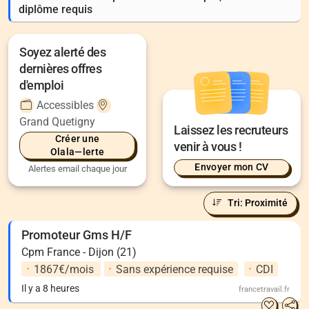
diplôme requis
Soyez alerté des
dernières offres
d'emploi
Accessibles
Grand Quetigny
Laissez les recruteurs
Créer une
venir à vous !
Olala—lerte
Envoyer mon CV
Alertes email chaque jour
Tri: Proximité
Promoteur Gms H/F
Cpm France - Dijon (21)
1867€/mois
Sans expérience requise
CDI
Il y a 8 heures
francetravail.fr