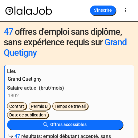
S'inscrire
47
offres d'emploi sans diplôme,
sans expérience requis sur
Grand
Quetigny
Lieu
Salaire actuel (brut/mois)
Contrat
Permis B
Temps de travail
Date de publication
Offres accessibles
47
résultats: emploi débutant accepté, sans