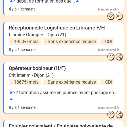
* début de formation dès que...
Il y a 1 semaine
francetravail.fr
Réceptionniste Logistique en Librairie F/H
Librairie Grangier - Dijon (21)
1950€/mois
Sans expérience requise
CDI
Il y a 1 semaine
francetravail.fr
Opérateur bobineur (H/F)
Crit Interim - Dijon (21)
1867€/mois
Sans expérience requise
CDI
?? formation assurée en journée avant passage en...
Il y a 1 semaine
francetravail.fr
Equipier polyvalent / Equipière polyvalente de