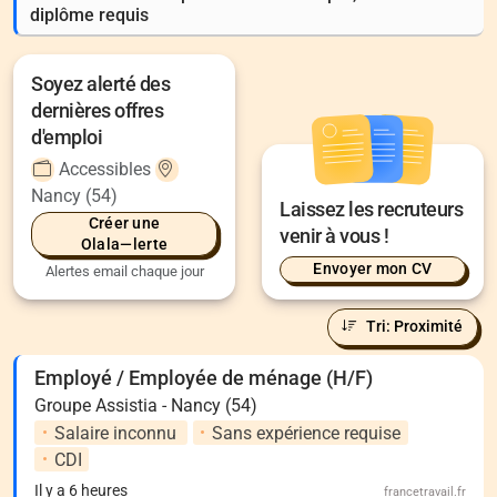
diplôme requis
Soyez alerté des
dernières offres
d'emploi
Accessibles
Nancy (54)
Laissez les recruteurs
Créer une
venir à vous !
Olala—lerte
Envoyer mon CV
Alertes email chaque jour
Tri: Proximité
Employé / Employée de ménage (H/F)
Groupe Assistia - Nancy (54)
Salaire inconnu
Sans expérience requise
CDI
Il y a 6 heures
francetravail.fr