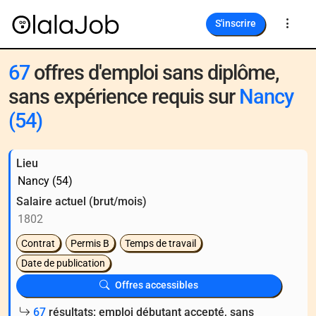
S'inscrire
67
offres d'emploi sans diplôme,
sans expérience requis sur
Nancy
(54)
Lieu
Salaire actuel (brut/mois)
Contrat
Permis B
Temps de travail
Date de publication
Offres accessibles
67
résultats: emploi débutant accepté, sans