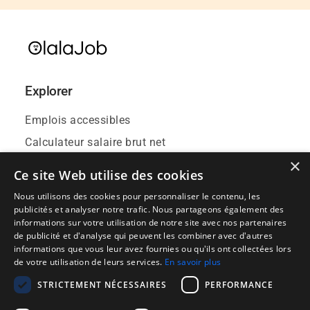
Explorer
Emplois accessibles
Calculateur salaire brut net
×
Contact
Ce site Web utilise des cookies
Blog
Nous utilisons des cookies pour personnaliser le contenu, les
Événements emploi
publicités et analyser notre trafic. Nous partageons également des
informations sur votre utilisation de notre site avec nos partenaires
de publicité et d'analyse qui peuvent les combiner avec d'autres
informations que vous leur avez fournies ou qu'ils ont collectées lors
de votre utilisation de leurs services.
En savoir plus
Publier une offre d'emploi
STRICTEMENT NÉCESSAIRES
PERFORMANCE