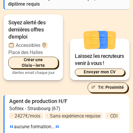
diplôme requis
Soyez alerté des
dernières offres
d'emploi
Accessibles
Place des Halles
Laissez les recruteurs
Créer une
venir à vous !
Olala—lerte
Envoyer mon CV
Alertes email chaque jour
Tri: Proximité
Agent de production H/F
Sofitex - Strasbourg (67)
2427€/mois
Sans expérience requise
CDI
aucune formation...