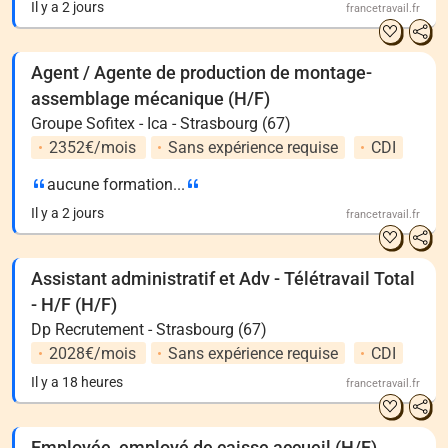
Il y a 2 jours
francetravail.fr
Agent / Agente de production de montage-
assemblage mécanique (H/F)
Groupe Sofitex - Ica - Strasbourg (67)
2352€/mois
Sans expérience requise
CDI
aucune formation...
Il y a 2 jours
francetravail.fr
Assistant administratif et Adv - Télétravail Total
- H/F (H/F)
Dp Recrutement - Strasbourg (67)
2028€/mois
Sans expérience requise
CDI
Il y a 18 heures
francetravail.fr
Employée, employé de caisse accueil (H/F)