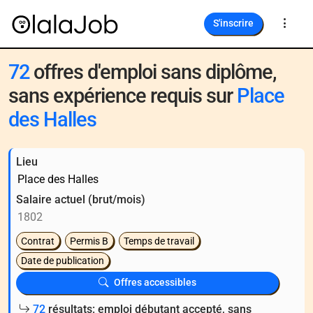
S'inscrire
72
offres d'emploi sans diplôme,
sans expérience requis sur
Place
des Halles
Lieu
Salaire actuel (brut/mois)
Contrat
Permis B
Temps de travail
Date de publication
Offres accessibles
72
résultats: emploi débutant accepté, sans