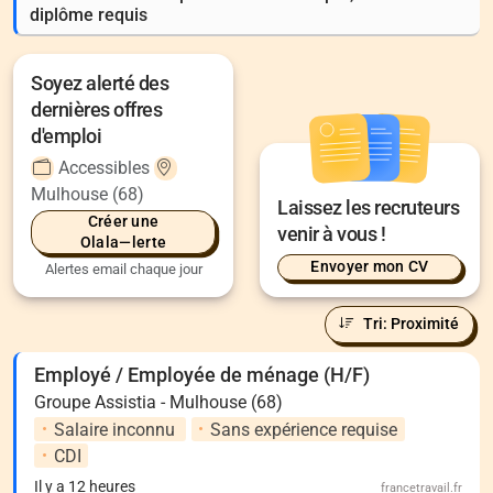
diplôme requis
Soyez alerté des
dernières offres
d'emploi
Accessibles
Mulhouse (68)
Laissez les recruteurs
Créer une
venir à vous !
Olala—lerte
Envoyer mon CV
Alertes email chaque jour
Tri: Proximité
Employé / Employée de ménage (H/F)
Groupe Assistia - Mulhouse (68)
Salaire inconnu
Sans expérience requise
CDI
Il y a 12 heures
francetravail.fr