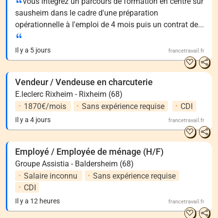
vous intégrez un parcours de formation en centre sur
sausheim dans le cadre d'une préparation
opérationnelle à l'emploi de 4 mois puis un contrat de...
Il y a 5 jours
francetravail.fr
Vendeur / Vendeuse en charcuterie
E.leclerc Rixheim - Rixheim (68)
1870€/mois
Sans expérience requise
CDI
Il y a 4 jours
francetravail.fr
Employé / Employée de ménage (H/F)
Groupe Assistia - Baldersheim (68)
Salaire inconnu
Sans expérience requise
CDI
Il y a 12 heures
francetravail.fr