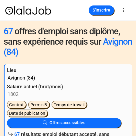
S'inscrire
67
offres d'emploi sans diplôme,
sans expérience requis sur
Avignon
(84)
Lieu
Salaire actuel (brut/mois)
Contrat
Permis B
Temps de travail
Date de publication
Offres accessibles
67
résultats: emploi débutant accepté, sans