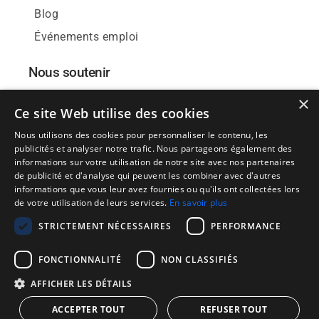
Blog
Événements emploi
Nous soutenir
×
Donnez votre avis
Ce site Web utilise des cookies
Nous-suivre
Nous utilisons des cookies pour personnaliser le contenu, les
Nos affiches
publicités et analyser notre trafic. Nous partageons également des
informations sur votre utilisation de notre site avec nos partenaires
de publicité et d'analyse qui peuvent les combiner avec d'autres
informations que vous leur avez fournies ou qu'ils ont collectées lors
de votre utilisation de leurs services.
En savoir plus
Publier une offre d'emploi
STRICTEMENT NÉCESSAIRES
PERFORMANCE
|
|
Candidats:
Mentions Légales
Paramètres Cookies
FONCTIONNALITÉ
NON CLASSIFIÉS
|
CGU
Politique de confidentialité et cookies
AFFICHER LES DÉTAILS
Recruteurs:
CGU/CGV
Politique de confidentialité
et cookies
ACCEPTER TOUT
REFUSER TOUT