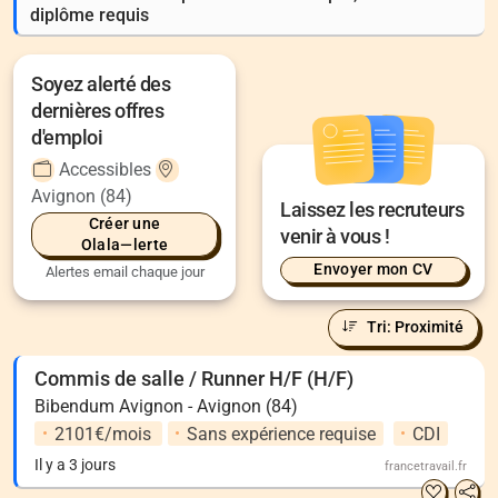
diplôme requis
Soyez alerté des
dernières offres
d'emploi
Accessibles
Avignon (84)
Laissez les recruteurs
Créer une
venir à vous !
Olala—lerte
Envoyer mon CV
Alertes email chaque jour
Tri: Proximité
Commis de salle / Runner H/F (H/F)
Bibendum Avignon - Avignon (84)
2101€/mois
Sans expérience requise
CDI
Il y a 3 jours
francetravail.fr